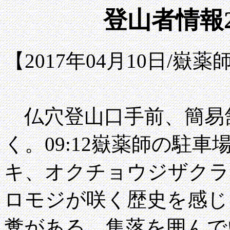
登山者情報2
【2017年04月10日/
仏穴登山口手前、簡易
く。09:12嶽薬師の駐
キ、オクチョウジザクラ
ロモジが咲く歴史を感じ
糞がある、集落を囲んで