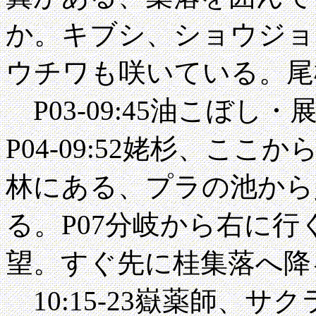
か。キブシ、ショウジョ
ウチワも咲いている。尾
P03-09:45油こぼ
P04-09:52姥杉、ここ
林にある、プラの池から
る。P07分岐から右に
望。すぐ先に桂集落へ降
10:15-23嶽薬師、サ