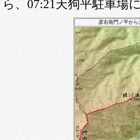
ら、07:21天狗平駐車場
彦右衛門ノ平から