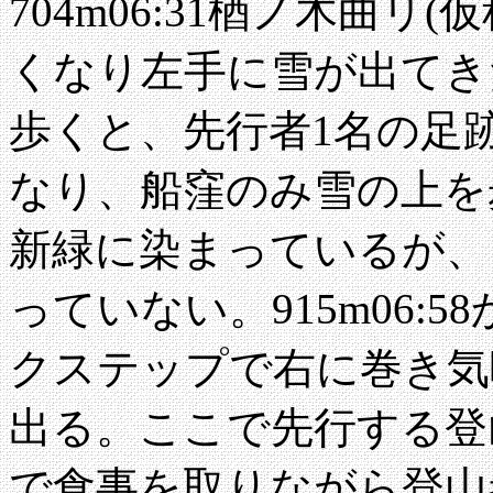
704m06:31楢ノ木曲リ(
くなり左手に雪が出てきた。
歩くと、先行者1名の足跡
なり、船窪のみ雪の上を
新緑に染まっているが、
っていない。915m06:
クステップで右に巻き気味
出る。ここで先行する登山者
で食事を取りながら登山