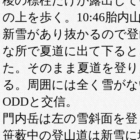
稜の標柱だけが露出して
の上を歩く。10:46胎
新雪があり抜かるので登
な所で夏道に出て下ると
た。そのまま夏道を登り、1
る。周囲には全く雪がな
ODDと交信。
門内岳は左の雪斜面を登
笹薮中の登山道は新雪に