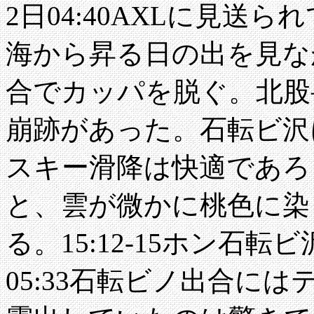
2日04:40AXLに見送
海から昇る日の出を見ながら
合でカッパを脱ぐ。北股
崩跡があった。石転ビ沢
スキー滑降は快適であろ
と、雲が微かに桃色に染
る。15:12-15ホン石
05:33石転ビノ出合に