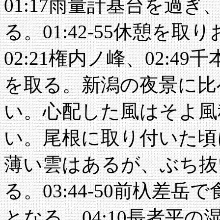
01:17雨量計基台を過ぎ
る。01:42-55休憩を
02:21権内ノ峰、02:49
を取る。新潟の夜景に比
い。心配した風はそよ風
い。尾根に取り付いた頃
薄い雲はあるが、ぶち抜
る。03:44-50前杁差
となる。04:10長者平の湿