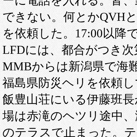
ーに電話を入れる。皆、
できない。何とかQVH
を依頼した。17:00以
LFDには、都合がつき
MMBからは新潟県で海
福島県防災ヘリを依頼し
飯豊山荘にいる伊藤班長
場は赤滝のヘツリ途中、
のテラスで止まった。テ