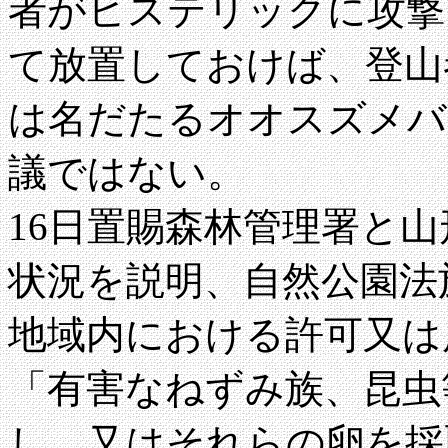
者がヒステリックに攻撃
て放置しておけば、登山
は名だたるオオスズメバ
議ではない。
16日置賜森林管理署と
状況を説明、自然公園法施
地域内における許可又は
「有害なねずみ族、昆虫
し、又はそれらの卵を採