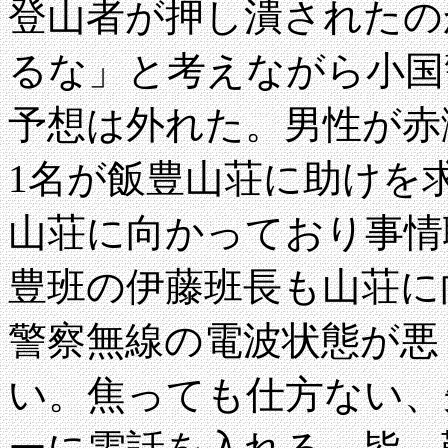
登山者が押し潰されたの
るな」と考えながら小国
予想は外れた。男性が赤
1名が飯豊山荘に助けを
山荘に向かっており事情
豊班の伊藤班長も山荘に
警察無線の電波状態が悪
い。焦っても仕方ない、