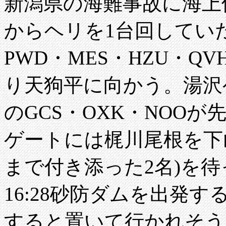
新潟県の海難事故に海上
からヘリを1台回してい
PWD・MES・HZU・Q
り天狗平に向かう。湯沢
のGCS・OXK・NOO
ゲートには梶川尾根を下
まで付き添った2名)を
16:28砂防ダムを出発
すると置いて行かれそうだ。