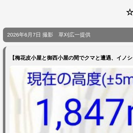
☆
2026年6月7日 撮影 草刈広一提供
【梅花皮小屋と御西小屋の間でクマと遭遇、イノシ