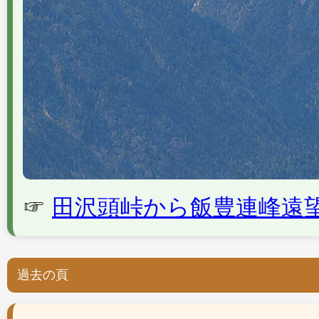
☞
田沢頭峠から飯豊連峰遠
過去の頁