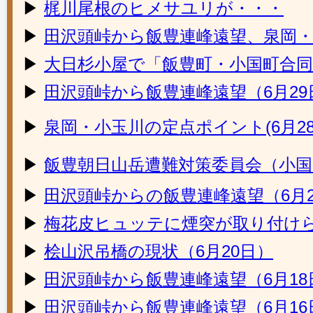
▶
梶川尾根のヒメサユリが・・・
▶
田沢頭峠から飯豊連峰遠望、泉岡
▶
大日杉小屋で「飯豊町・小国町合同
▶
田沢頭峠から飯豊連峰遠望（6月29
▶
泉岡・小玉川の定点ポイント(6月28
▶
飯豊朝日山岳遭難対策委員会（小国町
▶
田沢頭峠からの飯豊連峰遠望（6月2
▶
梅花皮ヒュッテに煙突が取り付けら
▶
桧山沢吊橋の現状（6月20日）
▶
田沢頭峠から飯豊連峰遠望（6月18
▶
田沢頭峠から飯豊連峰遠望（6月16