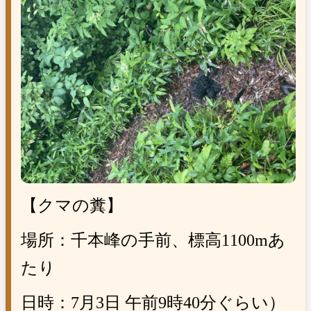
【クマの糞】
場所：千本峰の手前、標高
1100m
あ
たり
日時：
7
月
3
日 午前
9
時
40
分ぐらい）