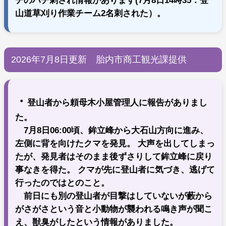
チのハチ刺され情報があります(7月8日14時35：登
山道草刈り作業チーム2名刺された）。
2026年7月8日更新 胎内市商工観光課提供
・
登山者から頼母木小屋管理人に報告がありまし
た。
7月8日06:00頃、鉾立峰から大石山方向に進み、
左側に背を向けたクマを発見。 大声を出してしまっ
たが、発見者はそのまま後ずさりして鉾立峰に戻り
事なきを得た。 クマが先に登山者に気づき、逃げて
行ったのではとのこと。
前日にも別の登山者が目撃はしていないが藪から
がさがさという音と小動物が襲われる鳴き声が聞こ
え、獣臭がしたという情報がありました。