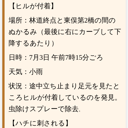
【ヒルが付着】
場所：林道終点と東俣第
2
橋の間の
ぬかるみ（最後に右にカーブして下
降するあたり）
日時：
7
月
3
日 午前
7
時
15
分ごろ
天気：小雨
状況：途中立ち止まり足元を見たと
ころヒルが付着しているのを発見。
虫除けスプレーで除去
。
【ハチに刺される】