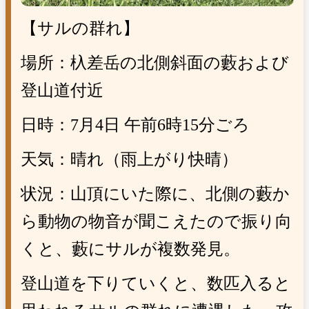
【サルの群れ】
場所：杁差岳の北側斜面の藪および
登山道付近
日時：
7
月
4
日 午前
6
時
15
分ごろ
天気：晴れ（雨上がり快晴）
状況：山頂にいた際に、北側の藪か
ら動物の物音が聞こえたので振り向
くと、藪にサルが複数発見。
登山道を下りていくと、数匹入ると