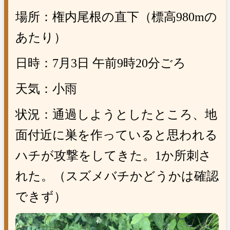
場所：権内尾根の直下（標高
980m
の
あたり）
日時：
7
月
3
日 午前
9
時
20
分ごろ
天気：小雨
状況：通過しようとしたところ、地
面付近に巣を作っていると思われる
ハチが攻撃をしてきた。
1か所刺さ
れた。
（スズメバチかどうかは確認
できず）