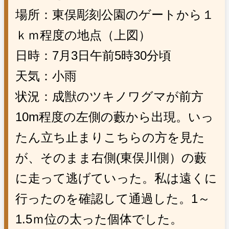
場所：東俣彫刻公園のゲートから１
ｋｍ程度の地点（上図）
日時：7月3日午前5時30分頃
天気：小雨
状況：成獣のツキノワグマが前方
10m程度の左側の藪から出現。いっ
たん立ち止まりこちらの方を見た
が、そのまま右側(東俣川側）の藪
に走って逃げていった。私は遠くに
行ったのを確認して通過した。1～
1.5ｍ位の太った個体でした。