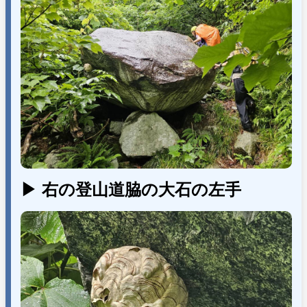
▶ 右の登山道脇の大石の左手