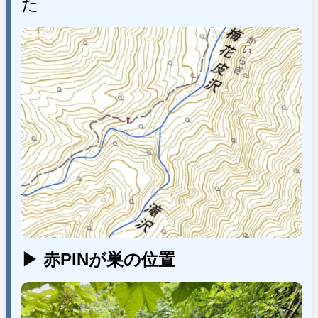
た
▶ 赤PINが巣の位置