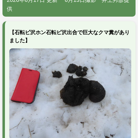
供
【石転ビ沢ホン石転ビ沢出合で巨大なクマ糞があり
ました】