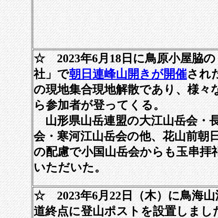
☆ 2023年6月18日に鳥原小屋脇
社」で
朝日連峰山開きが開催
され
の現地集合現地解散であり、様々
ら参加者が登ってくる。
山形県山岳連盟の大江山岳会・
会・寒河江山岳会の他、花山前朝
の配慮で小国山岳会からも玉串拝
いただいた。
☆ 2023年6月22日（木）に鳥海
道終点に登山ポストを設置しまし