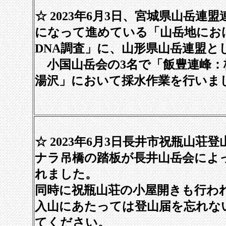
☆ 2023年6月3日、宮城県山岳連
になって進めている「山岳地にお
DNA調査」に、山形県山岳連盟と
小国山岳会の3名で「飯豊連峰：
湯沢」において採水作業を行いま
☆ 2023年6月3日長井市祝瓶山荘
ナラ吊橋の踏板が長井山岳会によ
れました。
同時に祝瓶山荘の小屋開きも行わ
入山にあたっては登山届を忘れな
てください。