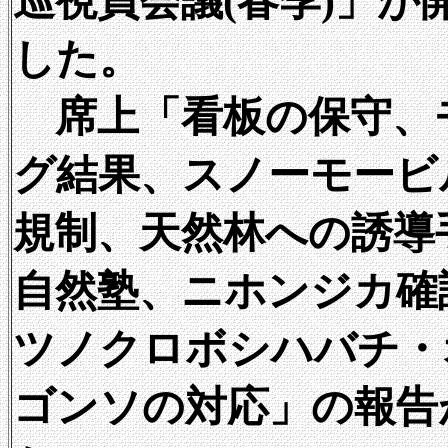
巡視員会議(春季)」が
した。
席上「看板の保守、
グ結果、スノーモービ
規制、天然林への誘導
自然塾、ニホンジカ確
ツノクロボシハバチ・
ゴンソの対応」の報告