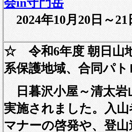
会in守門岳
2024年10月20日～21
☆ 令和6年度 朝日山
系保護地域、合同パト
日暮沢小屋～清太岩
実施されました。入山
マナーの啓発や、登山