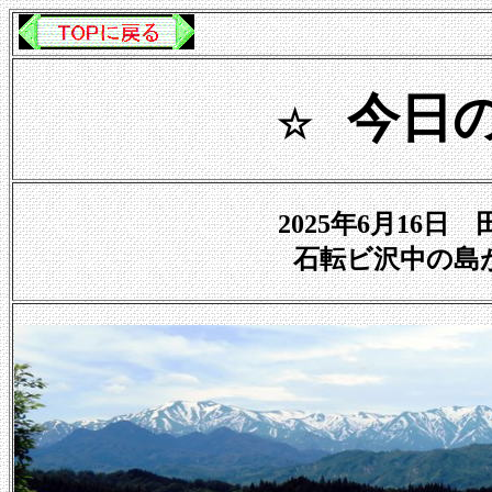
今日
☆
2025年6月16
石転ビ沢中の島