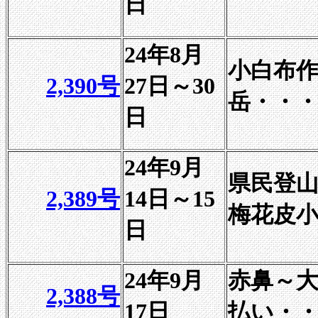
日
24年8月
小白布
2,390号
27日～30
岳・・・
日
24年9月
県民登
2,389号
14日～15
梅花皮小
日
24年9月
赤鼻～
2,388号
17日
払い・・