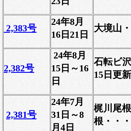
23日
24年8月
2,383号
大境山・
16日21日
24年8月
石転ビ沢
2,382号
15日～16
15日更
日
24年7月
梶川尾
2,381号
31日～8
根・・・
月4日