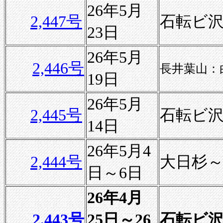
26年5月
2,447号
石転ビ
23日
26年5月
2,446号
長井葉山：
19日
26年5月
2,445号
石転ビ
14日
26年5月4
2,444号
大日杉
日～6日
26年4月
2,443号
25日～26
石転ビ