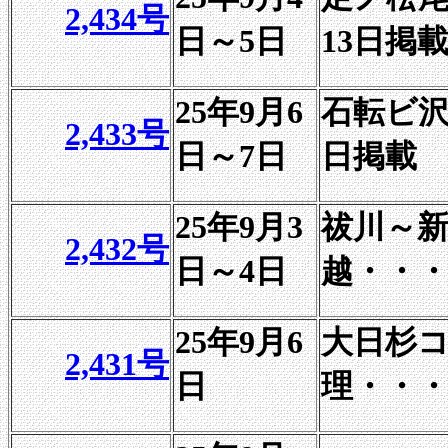
2,434号
日～5日
13日掲
25年9月6
石転ビ沢
2,433号
日～7日
日掲載
25年9月3
祓川～
2,432号
日～4日
越・・・
25年9月6
大日杉
2,431号
日
理・・・