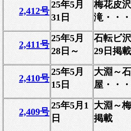
25年5月
梅花皮
2,412号
31日
滝・・・
25年5月
石転ビ沢
2,411号
28日～
29日掲
25年5月
大淵～
2,410号
15日
屋・・・
25年5月1
大淵～梅
2,409号
日
掲載